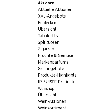
Aktionen
Table Of Content
Home
Nicht-Lebensmittel
Tabakwaren
Zum Hauptinhalt springen
Zum Inhaltsverzeichnis springen
Zum Hauptmenü springen
Aktuelle Aktionen
Tabakwaren
XXL-Angebote
Entdecken
Tabakwaren
Hoppala, keine Produkte verfügbar mit den gewählten
Übersicht
Kriterien...
Tabak Hits
Spirituosen
Filter zurücksetzen
Zigarren
Früchte & Gemüse
Markenparfums
Grillangebote
Newsletter
Produkte-Highlights
IP-SUISSE Produkte
Bleiben Sie mit dem Denner Newsletter immer auf dem
neusten Stand. Melden Sie sich jetzt an!
Weinshop
Übersicht
E-Mail Adresse
Jetzt anmelden
Wein-Aktionen
Weinsortiment