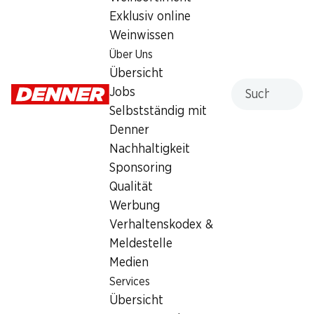
Exklusiv online
Weinwissen
Services
Filialen
Über Uns
Übersicht
Filialsuche
Übersicht
Denner Woche abonnieren
Neue Standorte
Suche
Jobs
Aktionsalarm
Selbstständig mit
Einkaufsliste
Denner
Denner App
Nachhaltigkeit
Newsletter
Sponsoring
WhatsApp
Qualität
Geschenkkarten
Werbung
Verhaltenskodex &
Über uns
Kontakt & Hilfe
Meldestelle
Übersicht
FAQ
Medien
Jobs
Kontaktformular
Services
Selbstständig mit Denner
Kundendienst
Übersicht