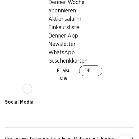
Nachhaltigkeit
Denner Woche
Lieferbedingungen
abonnieren
Sponsoring
Aktionsalarm
Qualität
Einkaufsliste
Werbung
Denner App
Verhaltenskodex &
Meldestelle
Newsletter
Medien
WhatsApp
Geschenkkarten
Denner App
Filialsu
DE
che
Social Media
facebook
instagram
youtube
linkedin
tiktok