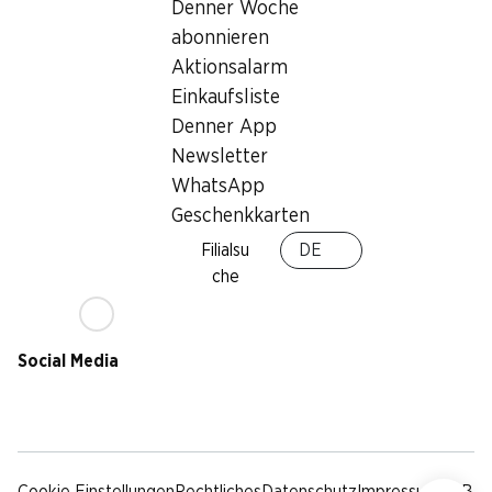
Nachhaltigkeit
Denner Woche
Lieferbedingungen
abonnieren
Sponsoring
Aktionsalarm
Qualität
Einkaufsliste
Werbung
Denner App
Verhaltenskodex &
Meldestelle
Newsletter
Medien
WhatsApp
Geschenkkarten
Denner App
Filialsu
DE
che
Social Media
facebook
instagram
youtube
linkedin
tiktok