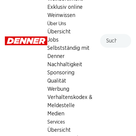
Exklusiv online
Weinwissen
Services
Filialen
Über Uns
Übersicht
Filialsuche
Übersicht
Denner Woche abonnieren
Neue Standorte
Suche
Jobs
Aktionsalarm
Selbstständig mit
Einkaufsliste
Denner
Denner App
Nachhaltigkeit
Newsletter
Sponsoring
WhatsApp
Qualität
Geschenkkarten
Werbung
Verhaltenskodex &
Über uns
Kontakt & Hilfe
Meldestelle
Übersicht
FAQ
Medien
Jobs
Kontaktformular
Services
Selbstständig mit Denner
Kundendienst
Übersicht