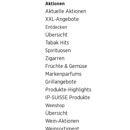
Aktionen
Table Of Content
Home
Nicht-Lebensmittel
Tabakwaren
Zum Hauptinhalt springen
Zum Inhaltsverzeichnis springen
Zum Hauptmenü springen
Aktuelle Aktionen
Tabakwaren
XXL-Angebote
Entdecken
Tabakwaren
Hoppala, keine Produkte verfügbar mit den gewählten
Übersicht
Kriterien...
Tabak Hits
Spirituosen
Filter zurücksetzen
Zigarren
Früchte & Gemüse
Markenparfums
Grillangebote
Newsletter
Produkte-Highlights
IP-SUISSE Produkte
Bleiben Sie mit dem Denner Newsletter immer auf dem
neusten Stand. Melden Sie sich jetzt an!
Weinshop
Übersicht
E-Mail Adresse
Jetzt anmelden
Wein-Aktionen
Weinsortiment