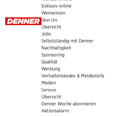
Services
Exklusiv online
Übersicht
Weinwissen
Denner Woche abonnieren
Über Uns
Aktionsalarm
Übersicht
Einkaufsliste
Jobs
Denner App
Selbstständig mit Denner
Newsletter
Nachhaltigkeit
WhatsApp
Sponsoring
Geschenkkarten
Qualität
Werbung
Über uns
Verhaltenskodex & Meldestelle
Medien
Übersicht
Services
Jobs
Übersicht
Selbstständig mit Denner
Denner Woche abonnieren
Nachhaltigkeit
Aktionsalarm
Sponsoring