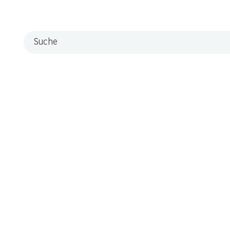
Filialen
Filialsuche
Suche
Neue Standorte
Kontakt & Hilfe
FAQ
Kontaktformular
Kundendienst
Lieferbedingungen