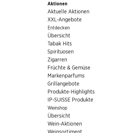
Aktionen
Table Of Content
Home
Nicht-Lebensmittel
Tabakwaren
Zum Hauptinhalt springen
Zum Inhaltsverzeichnis springen
Zum Hauptmenü springen
Aktuelle Aktionen
Tabakwaren
XXL-Angebote
Entdecken
Tabakwaren
Übersicht
Tabak Hits
Spirituosen
Zigarren
Früchte & Gemüse
Markenparfums
Newsletter
Grillangebote
Produkte-Highlights
Bleiben Sie mit dem Denner Newsletter immer auf dem neusten
IP-SUISSE Produkte
E-Mail Adresse
Weinshop
Übersicht
Wein-Aktionen
Weinsortiment