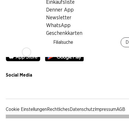
Einkaufsliste
Qualität
Denner App
Werbung
Newsletter
Verhaltenskodex & Meldestelle
WhatsApp
Medien
Geschenkkarten
Filialsuche
D
Denner App
Social Media
facebook
instagram
youtube
linkedin
tiktok
Cookie Einstellungen
Rechtliches
Datenschutz
Impressum
AGB