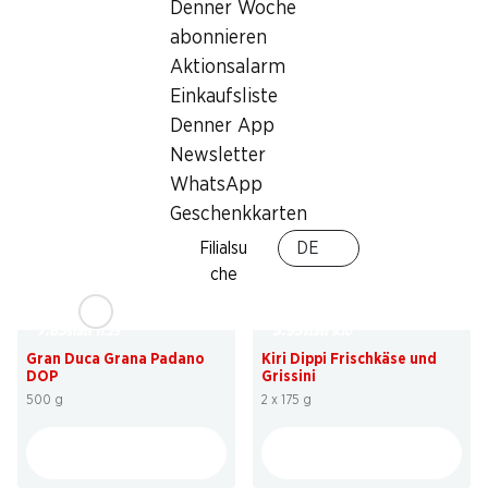
Denner Woche
2.95
2.95
statt 3.90
statt 3.90
abonnieren
Denner Joghurt
Denner Joghurt
Aktionsalarm
Erdbeere, Waldbeeren, Himbeere, 6
Aprikose, Ananas, Heidelbeere, 6 x
x 200 g
200 g
Einkaufsliste
Denner App
Newsletter
WhatsApp
Geschenkkarten
Filialsu
DE
che
30%
34%
7.85
5.95
statt 11.25
statt 9.10
Gran Duca Grana Padano
Kiri Dippi Frischkäse und
DOP
Grissini
500 g
2 x 175 g