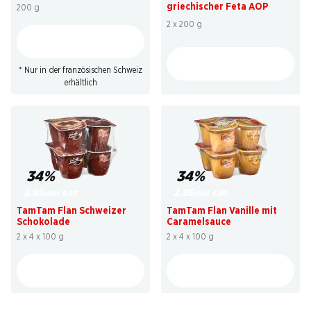
griechischer Feta AOP
200 g
2 x 200 g
* Nur in der französischen Schweiz
erhältlich
34%
34%
2.95
2.95
statt 4.50
statt 4.50
TamTam Flan Schweizer
TamTam Flan Vanille mit
Schokolade
Caramelsauce
2 x 4 x 100 g
2 x 4 x 100 g