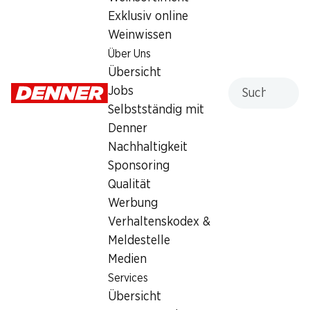
Exklusiv online
Weinwissen
Über Uns
Übersicht
SPECIAL
26%
Suche
Jobs
1.99
*
1.95
statt 2.65
Selbstständig mit
Cremo Mutschli
Casa Azzurra Burrata
Halbhartkäse, aus Siders, ca. 375 g,
Denner
aus Kuhmilch, 125 g
per 100 g
Nachhaltigkeit
Sponsoring
Qualität
* Nur in der deutschen und
Werbung
italienischen Schweiz erhältlich
Verhaltenskodex &
Meldestelle
Medien
Services
Übersicht
24%
24%