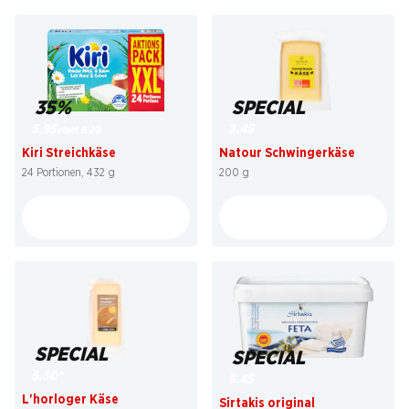
35%
SPECIAL
5.95
3.45
statt 9.20
Kiri Streichkäse
Natour Schwingerkäse
24 Portionen, 432 g
200 g
SPECIAL
SPECIAL
5.30
*
5.45
L'horloger Käse
Sirtakis original