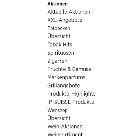
Aktionen
Table Of Content
Home
Nicht-Lebensmittel
Tabakwaren
Zum Hauptinhalt springen
Zum Inhaltsverzeichnis springen
Zum Hauptmenü springen
Aktuelle Aktionen
Tabakwaren
XXL-Angebote
Entdecken
Tabakwaren
Hoppala, keine Produkte verfügbar mit den gewählten
Übersicht
Kriterien...
Tabak Hits
Spirituosen
Filter zurücksetzen
Zigarren
Früchte & Gemüse
Markenparfums
Grillangebote
Newsletter
Produkte-Highlights
IP-SUISSE Produkte
Bleiben Sie mit dem Denner Newsletter immer auf dem
neusten Stand. Melden Sie sich jetzt an!
Weinshop
Übersicht
E-Mail Adresse
Jetzt anmelden
Wein-Aktionen
Weinsortiment