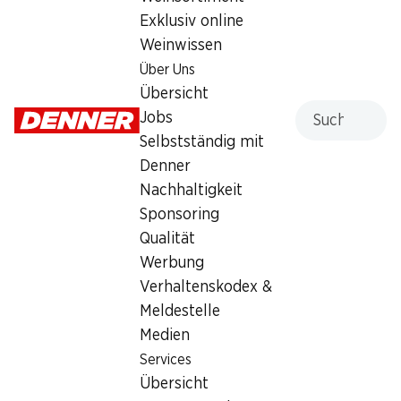
Exklusiv online
Weinwissen
Services
Filialen
Über Uns
Übersicht
Filialsuche
Übersicht
Denner Woche abonnieren
Neue Standorte
Suche
Jobs
Aktionsalarm
Selbstständig mit
Einkaufsliste
Denner
Denner App
Nachhaltigkeit
Newsletter
Sponsoring
WhatsApp
Qualität
Geschenkkarten
Werbung
Verhaltenskodex &
Über uns
Kontakt & Hilfe
Meldestelle
Übersicht
FAQ
Medien
Jobs
Kontaktformular
Services
Selbstständig mit Denner
Kundendienst
Übersicht