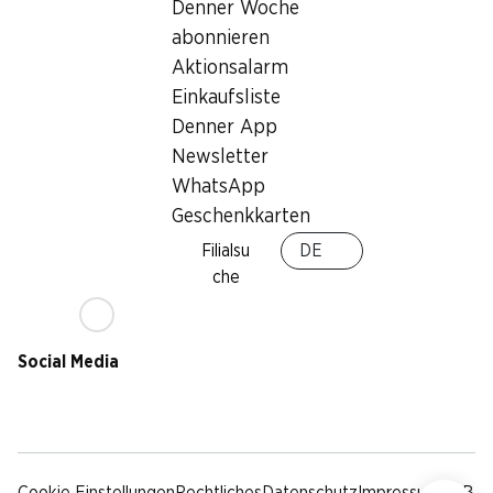
Nachhaltigkeit
Denner Woche
Lieferbedingungen
abonnieren
Sponsoring
Aktionsalarm
Qualität
Einkaufsliste
Werbung
Denner App
Verhaltenskodex &
Meldestelle
Newsletter
Medien
WhatsApp
Geschenkkarten
Denner App
Filialsu
DE
che
Social Media
facebook
instagram
youtube
linkedin
tiktok