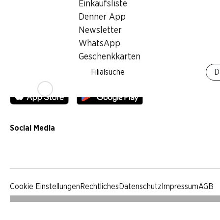
Einkaufsliste
Qualität
Denner App
Werbung
Newsletter
Verhaltenskodex & Meldestelle
WhatsApp
Medien
Geschenkkarten
Filialsuche
D
Denner App
Social Media
facebook
instagram
youtube
linkedin
tiktok
Cookie Einstellungen
Rechtliches
Datenschutz
Impressum
AGB