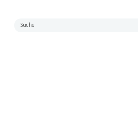
Filialen
Filialsuche
Suche
Neue Standorte
Kontakt & Hilfe
FAQ
Kontaktformular
Kundendienst
Lieferbedingungen