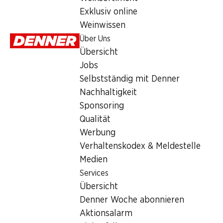
Services
Exklusiv online
Übersicht
Weinwissen
Denner Woche abonnieren
Über Uns
Aktionsalarm
Übersicht
Einkaufsliste
Jobs
Denner App
Selbstständig mit Denner
Newsletter
Nachhaltigkeit
WhatsApp
Sponsoring
Geschenkkarten
Qualität
Werbung
Über uns
Verhaltenskodex & Meldestelle
Medien
Übersicht
Services
Jobs
Übersicht
Selbstständig mit Denner
Denner Woche abonnieren
Nachhaltigkeit
Aktionsalarm
Sponsoring