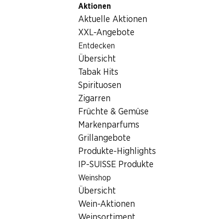
Aktionen
Table Of Content
Home
Nicht-Lebensmittel
Tabakwaren
Zum Hauptinhalt springen
Zum Inhaltsverzeichnis springen
Zum Hauptmenü springen
Aktuelle Aktionen
Tabakwaren
XXL-Angebote
Entdecken
Tabakwaren
Übersicht
Tabak Hits
Spirituosen
Zigarren
Früchte & Gemüse
Markenparfums
Newsletter
Grillangebote
Produkte-Highlights
Bleiben Sie mit dem Denner Newsletter immer auf dem neusten
IP-SUISSE Produkte
E-Mail Adresse
Weinshop
Übersicht
Wein-Aktionen
Weinsortiment