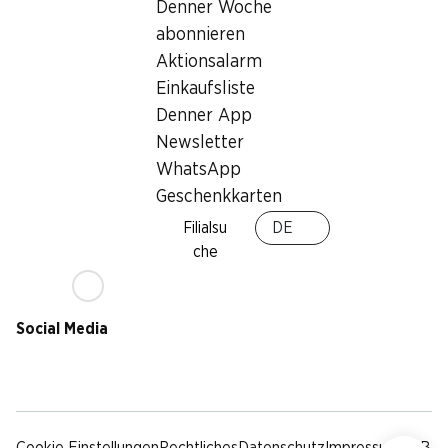
Nachhaltigkeit
Denner Woche
Lieferbedingungen
abonnieren
Sponsoring
Aktionsalarm
Qualität
Einkaufsliste
Werbung
Denner App
Verhaltenskodex &
Meldestelle
Newsletter
Medien
WhatsApp
Geschenkkarten
Denner App
Filialsu
DE
che
Social Media
facebook
instagram
youtube
linkedin
tiktok