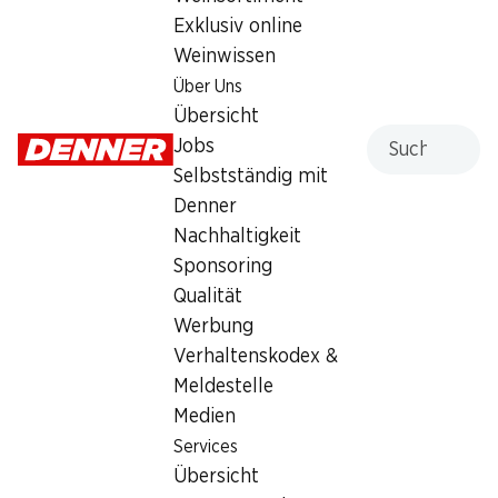
Exklusiv online
Weinwissen
Services
Filialen
Über Uns
Übersicht
Filialsuche
Übersicht
Denner Woche abonnieren
Neue Standorte
Suche
Jobs
Aktionsalarm
Selbstständig mit
Einkaufsliste
Denner
Denner App
Nachhaltigkeit
Newsletter
Sponsoring
WhatsApp
Qualität
Geschenkkarten
Werbung
Verhaltenskodex &
Über uns
Kontakt & Hilfe
Meldestelle
Übersicht
FAQ
Medien
Jobs
Kontaktformular
Services
Selbstständig mit Denner
Kundendienst
Übersicht