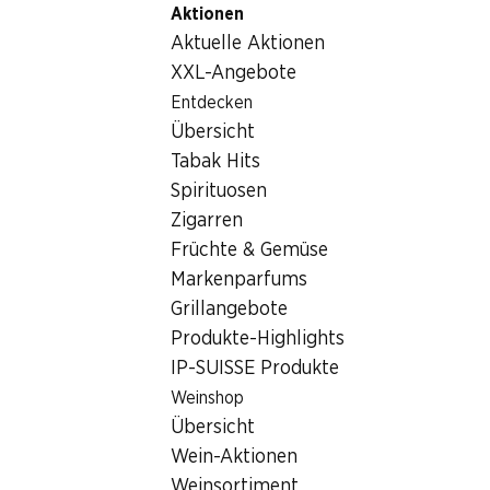
Aktionen
Table Of Content
Home
Getränke
Sonstiges
Zum Hauptinhalt springen
Zum Inhaltsverzeichnis springen
Zum Hauptmenü springen
Aktuelle Aktionen
Sonstiges
XXL-Angebote
Entdecken
Sonstiges
Hoppala, keine Produkte verfügbar mit den gewählten
Übersicht
Kriterien...
Tabak Hits
Spirituosen
Filter zurücksetzen
Zigarren
Früchte & Gemüse
Markenparfums
Grillangebote
Newsletter
Produkte-Highlights
IP-SUISSE Produkte
Bleiben Sie mit dem Denner Newsletter immer auf dem
neusten Stand. Melden Sie sich jetzt an!
Weinshop
Übersicht
E-Mail Adresse
Jetzt anmelden
Wein-Aktionen
Weinsortiment