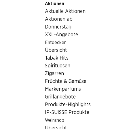
Aktionen
Table Of Content
Home
Getränke
Sonstiges
Zum Hauptinhalt springen
Zum Inhaltsverzeichnis springen
Zum Hauptmenü springen
Aktuelle Aktionen
Sonstiges
Aktionen ab
Donnerstag
Sonstiges
Hoppala, keine Produkte verfügbar mit den gewählten
XXL-Angebote
Kriterien...
Entdecken
Übersicht
Filter zurücksetzen
Tabak Hits
Spirituosen
Zigarren
Früchte & Gemüse
Newsletter
Markenparfums
Grillangebote
Bleiben Sie mit dem Denner Newsletter immer auf dem
Produkte-Highlights
neusten Stand. Melden Sie sich jetzt an!
IP-SUISSE Produkte
E-Mail Adresse
Jetzt anmelden
Weinshop
Übersicht