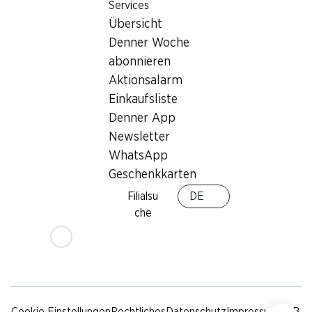
Nachhaltigkeit
Lieferbedingungen
Services
Übersicht
Sponsoring
Denner Woche
Qualität
abonnieren
Werbung
Aktionsalarm
Verhaltenskodex &
Meldestelle
Einkaufsliste
Medien
Denner App
Newsletter
Denner App
WhatsApp
Geschenkkarten
Filialsu
DE
che
Social Media
facebook
instagram
youtube
linkedin
tiktok