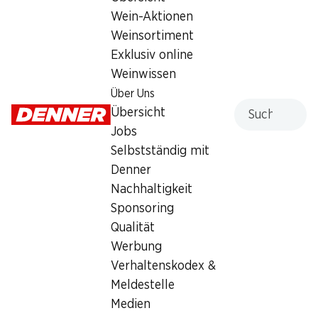
Wein-Aktionen
Weinsortiment
Services
Filialen
Exklusiv online
Übersicht
Filialsuche
Weinwissen
Denner Woche abonnieren
Neue Standorte
Über Uns
Aktionsalarm
Suche
Übersicht
Einkaufsliste
Jobs
Denner App
Selbstständig mit
Newsletter
Denner
WhatsApp
Nachhaltigkeit
Geschenkkarten
Sponsoring
Qualität
Über uns
Kontakt & Hilfe
Werbung
Übersicht
FAQ
Verhaltenskodex &
Jobs
Kontaktformular
Meldestelle
Selbstständig mit Denner
Kundendienst
Medien