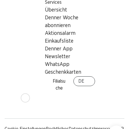
Nachhaltigkeit
Lieferbedingungen
Services
Übersicht
Sponsoring
Denner Woche
Qualität
abonnieren
Werbung
Aktionsalarm
Verhaltenskodex &
Meldestelle
Einkaufsliste
Medien
Denner App
Newsletter
Denner App
WhatsApp
Geschenkkarten
Filialsu
DE
che
Social Media
facebook
instagram
youtube
linkedin
tiktok