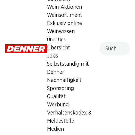
Wein-Aktionen
Weinsortiment
Services
Filialen
Exklusiv online
Übersicht
Filialsuche
Weinwissen
Denner Woche abonnieren
Neue Standorte
Über Uns
Aktionsalarm
Suche
Übersicht
Einkaufsliste
Jobs
Denner App
Selbstständig mit
Newsletter
Denner
WhatsApp
Nachhaltigkeit
Geschenkkarten
Sponsoring
Qualität
Über uns
Kontakt & Hilfe
Werbung
Übersicht
FAQ
Verhaltenskodex &
Jobs
Kontaktformular
Meldestelle
Selbstständig mit Denner
Kundendienst
Medien