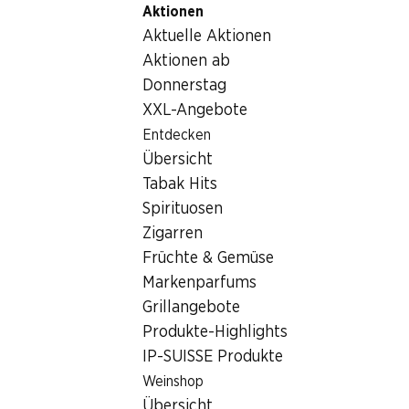
Aktionen
Table Of Content
Home
Getränke
Sonstiges
Zum Hauptinhalt springen
Zum Inhaltsverzeichnis springen
Zum Hauptmenü springen
Aktuelle Aktionen
Sonstiges
Aktionen ab
Donnerstag
Sonstiges
Hoppala, keine Produkte verfügbar mit den gewählten
XXL-Angebote
Kriterien...
Entdecken
Übersicht
Filter zurücksetzen
Tabak Hits
Spirituosen
Zigarren
Früchte & Gemüse
Newsletter
Markenparfums
Grillangebote
Bleiben Sie mit dem Denner Newsletter immer auf dem
Produkte-Highlights
neusten Stand. Melden Sie sich jetzt an!
IP-SUISSE Produkte
E-Mail Adresse
Jetzt anmelden
Weinshop
Übersicht