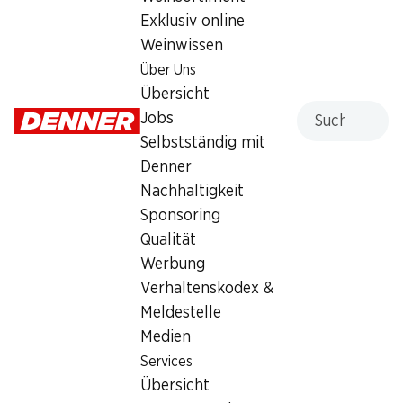
Exklusiv online
Weinwissen
Services
Filialen
Über Uns
Übersicht
Filialsuche
Übersicht
Denner Woche abonnieren
Neue Standorte
Suche
Jobs
Aktionsalarm
Selbstständig mit
Einkaufsliste
Denner
Denner App
Nachhaltigkeit
Newsletter
Sponsoring
WhatsApp
Qualität
Geschenkkarten
Werbung
Verhaltenskodex &
Über uns
Kontakt & Hilfe
Meldestelle
Übersicht
FAQ
Medien
Jobs
Kontaktformular
Services
Selbstständig mit Denner
Kundendienst
Übersicht