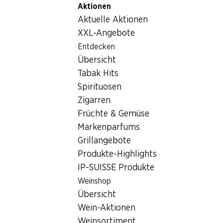
Aktionen
Table Of Content
Home
Nicht-Lebensmittel
Tabakwaren
Zum Hauptinhalt springen
Zum Inhaltsverzeichnis springen
Zum Hauptmenü springen
Aktuelle Aktionen
Tabakwaren
XXL-Angebote
Entdecken
Tabakwaren
Hoppala, keine Produkte verfügbar mit den gewählten
Übersicht
Kriterien...
Tabak Hits
Spirituosen
Filter zurücksetzen
Zigarren
Früchte & Gemüse
Markenparfums
Grillangebote
Newsletter
Produkte-Highlights
IP-SUISSE Produkte
Bleiben Sie mit dem Denner Newsletter immer auf dem
neusten Stand. Melden Sie sich jetzt an!
Weinshop
Übersicht
E-Mail Adresse
Jetzt anmelden
Wein-Aktionen
Weinsortiment