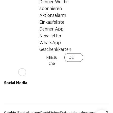
Nachhaltigkeit
Denner Woche
Lieferbedingungen
abonnieren
Sponsoring
Aktionsalarm
Qualität
Einkaufsliste
Werbung
Denner App
Verhaltenskodex &
Meldestelle
Newsletter
Medien
WhatsApp
Geschenkkarten
Denner App
Filialsu
DE
che
Social Media
facebook
instagram
youtube
linkedin
tiktok