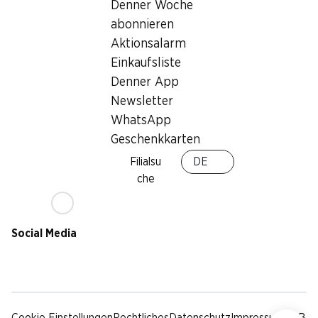
Nachhaltigkeit
Denner Woche
Lieferbedingungen
abonnieren
Sponsoring
Aktionsalarm
Qualität
Einkaufsliste
Werbung
Denner App
Verhaltenskodex &
Meldestelle
Newsletter
Medien
WhatsApp
Geschenkkarten
Denner App
Filialsu
DE
che
Social Media
facebook
instagram
youtube
linkedin
tiktok