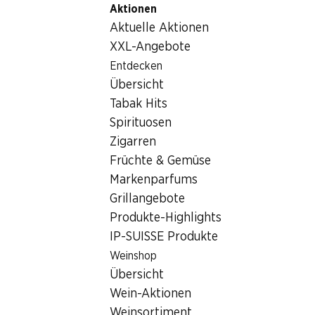
Aktionen
Table Of Content
Home
Nicht-Lebensmittel
Tabakwaren
Zum Hauptinhalt springen
Zum Inhaltsverzeichnis springen
Zum Hauptmenü springen
Aktuelle Aktionen
Tabakwaren
XXL-Angebote
Entdecken
Tabakwaren
Hoppala, keine Produkte verfügbar mit den gewählten
Übersicht
Kriterien...
Tabak Hits
Spirituosen
Filter zurücksetzen
Zigarren
Früchte & Gemüse
Markenparfums
Grillangebote
Newsletter
Produkte-Highlights
IP-SUISSE Produkte
Bleiben Sie mit dem Denner Newsletter immer auf dem
neusten Stand. Melden Sie sich jetzt an!
Weinshop
Übersicht
E-Mail Adresse
Jetzt anmelden
Wein-Aktionen
Weinsortiment