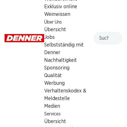
Exklusiv online
Weinwissen
Services
Filialen
Über Uns
Übersicht
Filialsuche
Übersicht
Denner Woche abonnieren
Neue Standorte
Suche
Jobs
Aktionsalarm
Selbstständig mit
Einkaufsliste
Denner
Denner App
Nachhaltigkeit
Newsletter
Sponsoring
WhatsApp
Qualität
Geschenkkarten
Werbung
Verhaltenskodex &
Über uns
Kontakt & Hilfe
Meldestelle
Übersicht
FAQ
Medien
Jobs
Kontaktformular
Services
Selbstständig mit Denner
Kundendienst
Übersicht