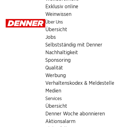
Services
Exklusiv online
Übersicht
Weinwissen
Denner Woche abonnieren
Über Uns
Aktionsalarm
Übersicht
Einkaufsliste
Jobs
Denner App
Selbstständig mit Denner
Newsletter
Nachhaltigkeit
WhatsApp
Sponsoring
Geschenkkarten
Qualität
Werbung
Über uns
Verhaltenskodex & Meldestelle
Medien
Übersicht
Services
Jobs
Übersicht
Selbstständig mit Denner
Denner Woche abonnieren
Nachhaltigkeit
Aktionsalarm
Sponsoring