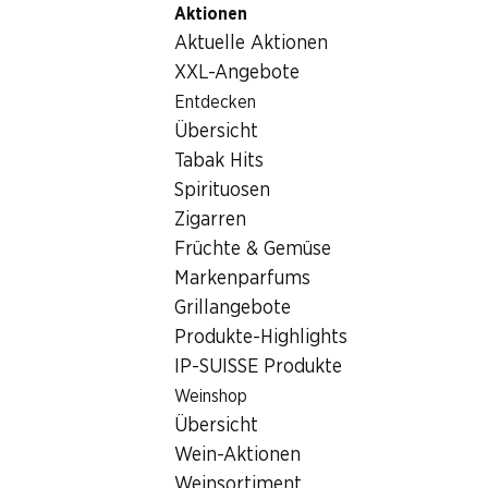
Aktionen
Table Of Content
Home
Nicht-Lebensmittel
Tabakwaren
Zum Hauptinhalt springen
Zum Inhaltsverzeichnis springen
Zum Hauptmenü springen
Aktuelle Aktionen
Tabakwaren
XXL-Angebote
Entdecken
Tabakwaren
Übersicht
Tabak Hits
Spirituosen
Zigarren
Früchte & Gemüse
Markenparfums
Newsletter
Grillangebote
Produkte-Highlights
Bleiben Sie mit dem Denner Newsletter immer auf dem neusten
IP-SUISSE Produkte
E-Mail Adresse
Weinshop
Übersicht
Wein-Aktionen
Weinsortiment