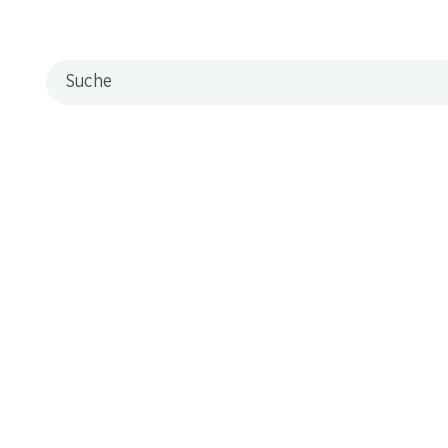
Filialen
Filialsuche
Suche
Neue Standorte
Kontakt & Hilfe
FAQ
Kontaktformular
Kundendienst
Lieferbedingungen