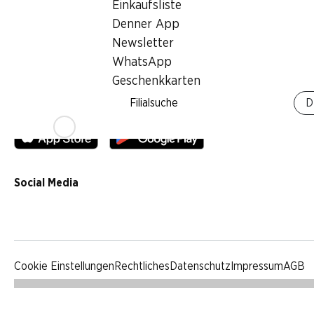
Einkaufsliste
Qualität
Denner App
Werbung
Newsletter
Verhaltenskodex & Meldestelle
WhatsApp
Medien
Geschenkkarten
Filialsuche
D
Denner App
Social Media
facebook
instagram
youtube
linkedin
tiktok
Cookie Einstellungen
Rechtliches
Datenschutz
Impressum
AGB