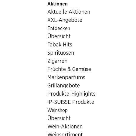
Aktionen
Table Of Content
Home
Getränke
Sonstiges
Zum Hauptinhalt springen
Zum Inhaltsverzeichnis springen
Zum Hauptmenü springen
Aktuelle Aktionen
Sonstiges
XXL-Angebote
Entdecken
Sonstiges
Hoppala, keine Produkte verfügbar mit den gewählten
Übersicht
Kriterien...
Tabak Hits
Spirituosen
Filter zurücksetzen
Zigarren
Früchte & Gemüse
Markenparfums
Grillangebote
Newsletter
Produkte-Highlights
IP-SUISSE Produkte
Bleiben Sie mit dem Denner Newsletter immer auf dem
neusten Stand. Melden Sie sich jetzt an!
Weinshop
Übersicht
E-Mail Adresse
Jetzt anmelden
Wein-Aktionen
Weinsortiment