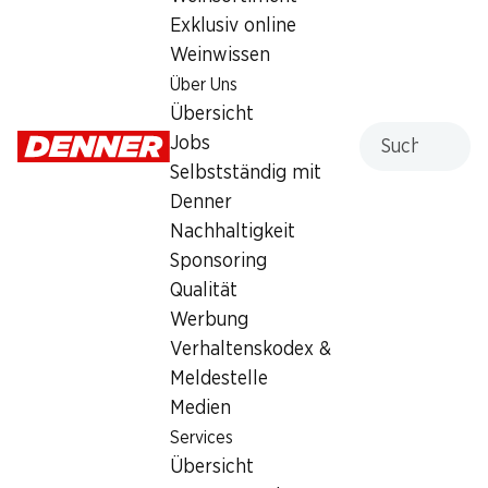
Exklusiv online
Weinwissen
Services
Filialen
Über Uns
Übersicht
Filialsuche
Übersicht
Denner Woche abonnieren
Neue Standorte
Suche
Jobs
Aktionsalarm
Selbstständig mit
Einkaufsliste
Denner
Denner App
Nachhaltigkeit
Newsletter
Sponsoring
WhatsApp
Qualität
Geschenkkarten
Werbung
Verhaltenskodex &
Über uns
Kontakt & Hilfe
Meldestelle
Übersicht
FAQ
Medien
Jobs
Kontaktformular
Services
Selbstständig mit Denner
Kundendienst
Übersicht