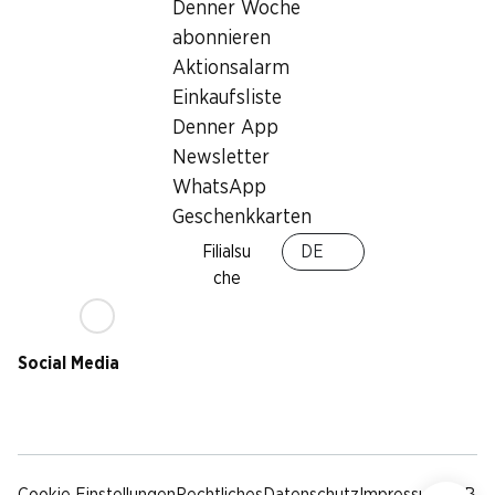
Nachhaltigkeit
Denner Woche
Lieferbedingungen
abonnieren
Sponsoring
Aktionsalarm
Qualität
Einkaufsliste
Werbung
Denner App
Verhaltenskodex &
Meldestelle
Newsletter
Medien
WhatsApp
Geschenkkarten
Denner App
Filialsu
DE
che
Social Media
facebook
instagram
youtube
linkedin
tiktok